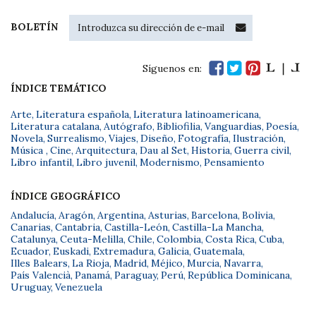
BOLETÍN
Síguenos en:
ÍNDICE TEMÁTICO
Arte
,
Literatura española
,
Literatura latinoamericana
,
Literatura catalana
,
Autógrafo
,
Bibliofilia
,
Vanguardias
,
Poesía
,
Novela
,
Surrealismo
,
Viajes
,
Diseño
,
Fotografía
,
Ilustración
,
Música
,
Cine
,
Arquitectura
,
Dau al Set
,
Historia
,
Guerra civil
,
Libro infantil
,
Libro juvenil
,
Modernismo
,
Pensamiento
ÍNDICE GEOGRÁFICO
Andalucía
,
Aragón
,
Argentina
,
Asturias
,
Barcelona
,
Bolivia
,
Canarias
,
Cantabria
,
Castilla-León
,
Castilla-La Mancha
,
Catalunya
,
Ceuta-Melilla
,
Chile
,
Colombia
,
Costa Rica
,
Cuba
,
Ecuador
,
Euskadi
,
Extremadura
,
Galicia
,
Guatemala
,
Illes Balears
,
La Rioja
,
Madrid
,
Méjico
,
Murcia
,
Navarra
,
País Valencià
,
Panamá
,
Paraguay
,
Perú
,
República Dominicana
,
Uruguay
,
Venezuela