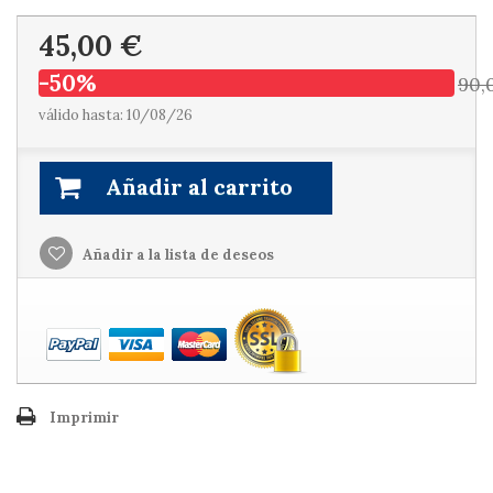
45,00 €
-50%
90,
válido hasta: 10/08/26
Añadir al carrito
Añadir a la lista de deseos
Imprimir