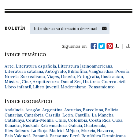
BOLETÍN
Síguenos en:
ÍNDICE TEMÁTICO
Arte
,
Literatura española
,
Literatura latinoamericana
,
Literatura catalana
,
Autógrafo
,
Bibliofilia
,
Vanguardias
,
Poesía
,
Novela
,
Surrealismo
,
Viajes
,
Diseño
,
Fotografía
,
Ilustración
,
Música
,
Cine
,
Arquitectura
,
Dau al Set
,
Historia
,
Guerra civil
,
Libro infantil
,
Libro juvenil
,
Modernismo
,
Pensamiento
ÍNDICE GEOGRÁFICO
Andalucía
,
Aragón
,
Argentina
,
Asturias
,
Barcelona
,
Bolivia
,
Canarias
,
Cantabria
,
Castilla-León
,
Castilla-La Mancha
,
Catalunya
,
Ceuta-Melilla
,
Chile
,
Colombia
,
Costa Rica
,
Cuba
,
Ecuador
,
Euskadi
,
Extremadura
,
Galicia
,
Guatemala
,
Illes Balears
,
La Rioja
,
Madrid
,
Méjico
,
Murcia
,
Navarra
,
País Valencià
,
Panamá
,
Paraguay
,
Perú
,
República Dominicana
,