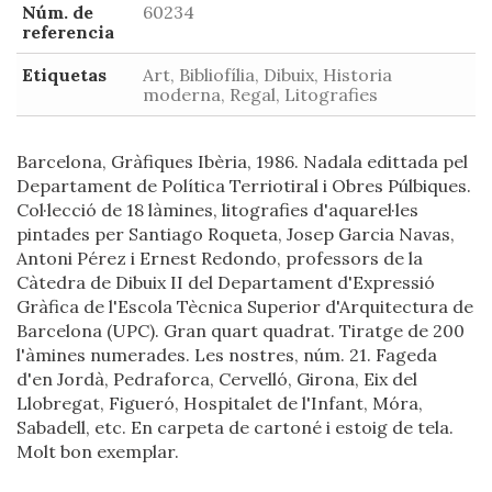
Núm. de
60234
referencia
Etiquetas
Art, Bibliofília, Dibuix, Historia
moderna, Regal, Litografies
Barcelona, Gràfiques Ibèria, 1986. Nadala edittada pel
Departament de Política Terriotiral i Obres Púlbiques.
Col·lecció de 18 làmines, litografies d'aquarel·les
pintades per Santiago Roqueta, Josep Garcia Navas,
Antoni Pérez i Ernest Redondo, professors de la
Càtedra de Dibuix II del Departament d'Expressió
Gràfica de l'Escola Tècnica Superior d'Arquitectura de
Barcelona (UPC). Gran quart quadrat. Tiratge de 200
l'àmines numerades. Les nostres, núm. 21. Fageda
d'en Jordà, Pedraforca, Cervelló, Girona, Eix del
Llobregat, Figueró, Hospitalet de l'Infant, Móra,
Sabadell, etc. En carpeta de cartoné i estoig de tela.
Molt bon exemplar.