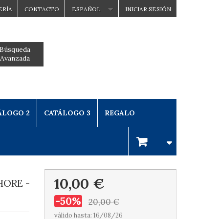
ERÍA
CONTACTO
ESPAÑOL
INICIAR SESIÓN
Búsqueda
Avanzada
ÁLOGO 2
CATÁLOGO 3
REGALO
10,00 €
HORE -
-50%
20,00 €
válido hasta: 16/08/26