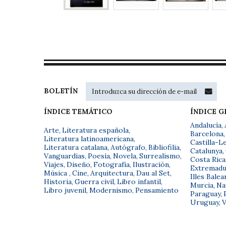
BOLETÍN
ÍNDICE TEMÁTICO
ÍNDICE 
Andalucía
,
Arte
,
Literatura española
,
Barcelona
,
Literatura latinoamericana
,
Castilla-L
Literatura catalana
,
Autógrafo
,
Bibliofilia
,
Catalunya
,
Vanguardias
,
Poesía
,
Novela
,
Surrealismo
,
Costa Rica
Viajes
,
Diseño
,
Fotografía
,
Ilustración
,
Extremadu
Música
,
Cine
,
Arquitectura
,
Dau al Set
,
Illes Balea
Historia
,
Guerra civil
,
Libro infantil
,
Murcia
,
Na
Libro juvenil
,
Modernismo
,
Pensamiento
Paraguay
,
Uruguay
,
V