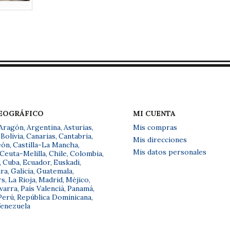
GEOGRÁFICO
MI CUENTA
Aragón
,
Argentina
,
Asturias
,
Mis compras
Bolivia
,
Canarias
,
Cantabria
,
Mis direcciones
eón
,
Castilla-La Mancha
,
Mis datos personales
Ceuta-Melilla
,
Chile
,
Colombia
,
,
Cuba
,
Ecuador
,
Euskadi
,
ra
,
Galicia
,
Guatemala
,
rs
,
La Rioja
,
Madrid
,
Méjico
,
varra
,
País Valencià
,
Panamá
,
Perú
,
República Dominicana
,
enezuela