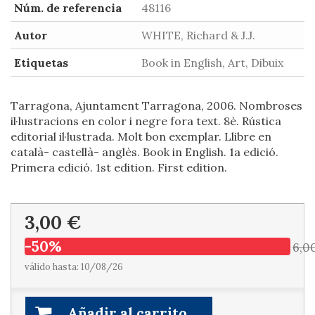
Núm. de referencia
48116
Autor
WHITE, Richard & J.J.
Etiquetas
Book in English, Art, Dibuix
Tarragona, Ajuntament Tarragona, 2006. Nombroses
il·lustracions en color i negre fora text. 8è. Rústica
editorial il·lustrada. Molt bon exemplar. Llibre en
català- castellà- anglès. Book in English. 1a edició.
Primera edició. 1st edition. First edition.
3,00 €
-50%
6,0
válido hasta: 10/08/26
Añadir al carrito