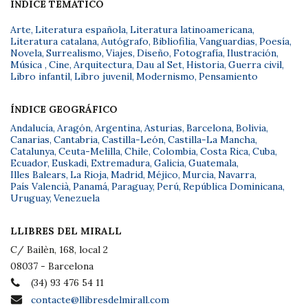
ÍNDICE TEMÁTICO
Arte
,
Literatura española
,
Literatura latinoamericana
,
Literatura catalana
,
Autógrafo
,
Bibliofilia
,
Vanguardias
,
Poesía
,
Novela
,
Surrealismo
,
Viajes
,
Diseño
,
Fotografía
,
Ilustración
,
Música
,
Cine
,
Arquitectura
,
Dau al Set
,
Historia
,
Guerra civil
,
Libro infantil
,
Libro juvenil
,
Modernismo
,
Pensamiento
ÍNDICE GEOGRÁFICO
Andalucía
,
Aragón
,
Argentina
,
Asturias
,
Barcelona
,
Bolivia
,
Canarias
,
Cantabria
,
Castilla-León
,
Castilla-La Mancha
,
Catalunya
,
Ceuta-Melilla
,
Chile
,
Colombia
,
Costa Rica
,
Cuba
,
Ecuador
,
Euskadi
,
Extremadura
,
Galicia
,
Guatemala
,
Illes Balears
,
La Rioja
,
Madrid
,
Méjico
,
Murcia
,
Navarra
,
País Valencià
,
Panamá
,
Paraguay
,
Perú
,
República Dominicana
,
Uruguay
,
Venezuela
LLIBRES DEL MIRALL
C/ Bailèn, 168, local 2
08037 - Barcelona
(34) 93 476 54 11
contacte@llibresdelmirall.com