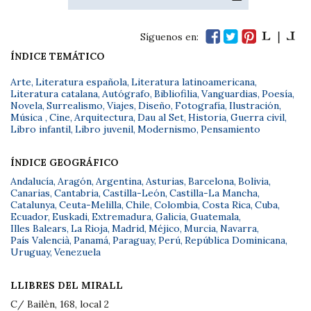
Síguenos en:
ÍNDICE TEMÁTICO
Arte
,
Literatura española
,
Literatura latinoamericana
,
Literatura catalana
,
Autógrafo
,
Bibliofilia
,
Vanguardias
,
Poesía
,
Novela
,
Surrealismo
,
Viajes
,
Diseño
,
Fotografía
,
Ilustración
,
Música
,
Cine
,
Arquitectura
,
Dau al Set
,
Historia
,
Guerra civil
,
Libro infantil
,
Libro juvenil
,
Modernismo
,
Pensamiento
ÍNDICE GEOGRÁFICO
Andalucía
,
Aragón
,
Argentina
,
Asturias
,
Barcelona
,
Bolivia
,
Canarias
,
Cantabria
,
Castilla-León
,
Castilla-La Mancha
,
Catalunya
,
Ceuta-Melilla
,
Chile
,
Colombia
,
Costa Rica
,
Cuba
,
Ecuador
,
Euskadi
,
Extremadura
,
Galicia
,
Guatemala
,
Illes Balears
,
La Rioja
,
Madrid
,
Méjico
,
Murcia
,
Navarra
,
País Valencià
,
Panamá
,
Paraguay
,
Perú
,
República Dominicana
,
Uruguay
,
Venezuela
LLIBRES DEL MIRALL
C/ Bailèn, 168, local 2