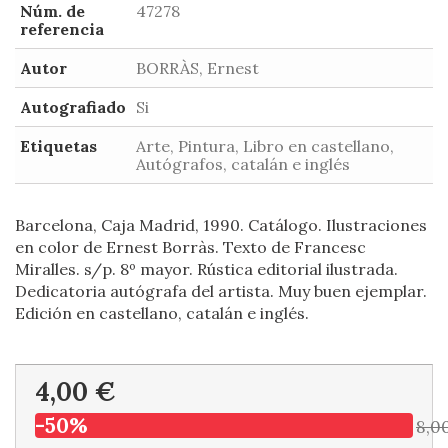
Núm. de
47278
referencia
Autor
BORRÀS, Ernest
Autografiado
Si
Etiquetas
Arte, Pintura, Libro en castellano,
Autógrafos, catalán e inglés
Barcelona, Caja Madrid, 1990. Catálogo. Ilustraciones
en color de Ernest Borràs. Texto de Francesc
Miralles. s/p. 8º mayor. Rústica editorial ilustrada.
Dedicatoria autógrafa del artista. Muy buen ejemplar.
Edición en castellano, catalán e inglés.
4,00 €
-50%
8,0