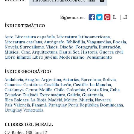
Síguenos en:
ÍNDICE TEMÁTICO
Arte
,
Literatura española
,
Literatura latinoamericana
,
Literatura catalana
,
Autógrafo
,
Bibliofilia
,
Vanguardias
,
Poesía
,
Novela
,
Surrealismo
,
Viajes
,
Diseño
,
Fotografía
,
Ilustración
,
Música
,
Cine
,
Arquitectura
,
Dau al Set
,
Historia
,
Guerra civil
,
Libro infantil
,
Libro juvenil
,
Modernismo
,
Pensamiento
ÍNDICE GEOGRÁFICO
Andalucía
,
Aragón
,
Argentina
,
Asturias
,
Barcelona
,
Bolivia
,
Canarias
,
Cantabria
,
Castilla-León
,
Castilla-La Mancha
,
Catalunya
,
Ceuta-Melilla
,
Chile
,
Colombia
,
Costa Rica
,
Cuba
,
Ecuador
,
Euskadi
,
Extremadura
,
Galicia
,
Guatemala
,
Illes Balears
,
La Rioja
,
Madrid
,
Méjico
,
Murcia
,
Navarra
,
País Valencià
,
Panamá
,
Paraguay
,
Perú
,
República Dominicana
,
Uruguay
,
Venezuela
LLIBRES DEL MIRALL
C/ Bailèn, 168, local 2