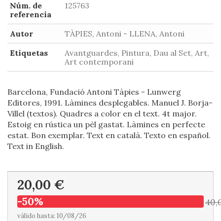
Núm. de
125763
referencia
Autor
TÀPIES, Antoni - LLENA, Antoni
Etiquetas
Avantguardes, Pintura, Dau al Set, Art,
Art contemporani
Barcelona, Fundació Antoni Tàpies - Lunwerg
Editores, 1991. Làmines desplegables. Manuel J. Borja-
Villel (textos). Quadres a color en el text. 4t major.
Estoig en rústica un pèl gastat. Làmines en perfecte
estat. Bon exemplar. Text en català. Texto en español.
Text in English.
20,00 €
-50%
40,
válido hasta: 10/08/26