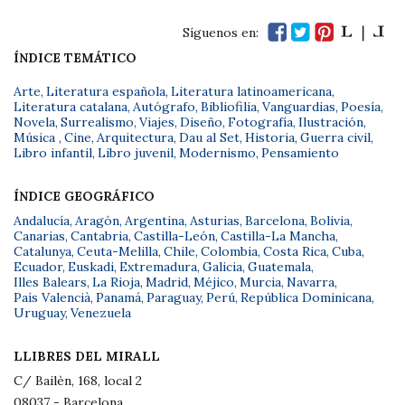
Síguenos en:
ÍNDICE TEMÁTICO
Arte
,
Literatura española
,
Literatura latinoamericana
,
Literatura catalana
,
Autógrafo
,
Bibliofilia
,
Vanguardias
,
Poesía
,
Novela
,
Surrealismo
,
Viajes
,
Diseño
,
Fotografía
,
Ilustración
,
Música
,
Cine
,
Arquitectura
,
Dau al Set
,
Historia
,
Guerra civil
,
Libro infantil
,
Libro juvenil
,
Modernismo
,
Pensamiento
ÍNDICE GEOGRÁFICO
Andalucía
,
Aragón
,
Argentina
,
Asturias
,
Barcelona
,
Bolivia
,
Canarias
,
Cantabria
,
Castilla-León
,
Castilla-La Mancha
,
Catalunya
,
Ceuta-Melilla
,
Chile
,
Colombia
,
Costa Rica
,
Cuba
,
Ecuador
,
Euskadi
,
Extremadura
,
Galicia
,
Guatemala
,
Illes Balears
,
La Rioja
,
Madrid
,
Méjico
,
Murcia
,
Navarra
,
País Valencià
,
Panamá
,
Paraguay
,
Perú
,
República Dominicana
,
Uruguay
,
Venezuela
LLIBRES DEL MIRALL
C/ Bailèn, 168, local 2
08037 - Barcelona