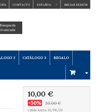
ERÍA
CONTACTO
ESPAÑOL
INICIAR SESIÓN
Búsqueda
Avanzada
ÁLOGO 2
CATÁLOGO 3
REGALO
10,00 €
-50%
20,00 €
válido hasta: 10/08/26