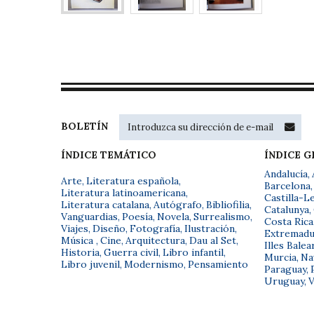
BOLETÍN
ÍNDICE TEMÁTICO
ÍNDICE 
Andalucía
,
Arte
,
Literatura española
,
Barcelona
,
Literatura latinoamericana
,
Castilla-L
Literatura catalana
,
Autógrafo
,
Bibliofilia
,
Catalunya
,
Vanguardias
,
Poesía
,
Novela
,
Surrealismo
,
Costa Rica
Viajes
,
Diseño
,
Fotografía
,
Ilustración
,
Extremadu
Música
,
Cine
,
Arquitectura
,
Dau al Set
,
Illes Balea
Historia
,
Guerra civil
,
Libro infantil
,
Murcia
,
Na
Libro juvenil
,
Modernismo
,
Pensamiento
Paraguay
,
Uruguay
,
V