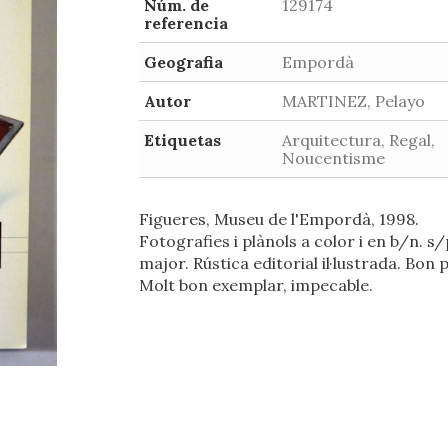
Núm. de
129174
referencia
Geografia
Empordà
Autor
MARTINEZ, Pelayo
Etiquetas
Arquitectura, Regal,
Noucentisme
Figueres, Museu de l'Empordà, 1998.
Fotografies i plànols a color i en b/n. s/
major. Rústica editorial il·lustrada. Bon 
Molt bon exemplar, impecable.