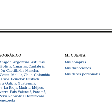
GEOGRÁFICO
MI CUENTA
Aragón
,
Argentina
,
Asturias
,
Mis compras
Bolivia
,
Canarias
,
Cantabria
,
Mis direcciones
eón
,
Castilla-La Mancha
,
Mis datos personales
Ceuta-Melilla
,
Chile
,
Colombia
,
,
Cuba
,
Ecuador
,
Euskadi
,
ra
,
Galicia
,
Guatemala
,
rs
,
La Rioja
,
Madrid
,
Méjico
,
varra
,
País Valencià
,
Panamá
,
Perú
,
República Dominicana
,
enezuela