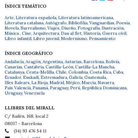
ÍNDICE TEMÁTICO
Arte
,
Literatura española
,
Literatura latinoamericana
,
Literatura catalana
,
Autógrafo
,
Bibliofilia
,
Vanguardias
,
Poesía
,
Novela
,
Surrealismo
,
Viajes
,
Diseño
,
Fotografía
,
Ilustración
,
Música
,
Cine
,
Arquitectura
,
Dau al Set
,
Historia
,
Guerra civil
,
Libro infantil
,
Libro juvenil
,
Modernismo
,
Pensamiento
ÍNDICE GEOGRÁFICO
Andalucía
,
Aragón
,
Argentina
,
Asturias
,
Barcelona
,
Bolivia
,
Canarias
,
Cantabria
,
Castilla-León
,
Castilla-La Mancha
,
Catalunya
,
Ceuta-Melilla
,
Chile
,
Colombia
,
Costa Rica
,
Cuba
,
Ecuador
,
Euskadi
,
Extremadura
,
Galicia
,
Guatemala
,
Illes Balears
,
La Rioja
,
Madrid
,
Méjico
,
Murcia
,
Navarra
,
País Valencià
,
Panamá
,
Paraguay
,
Perú
,
República Dominicana
,
Uruguay
,
Venezuela
LLIBRES DEL MIRALL
C/ Bailèn, 168, local 2
08037 - Barcelona
(34) 93 476 54 11