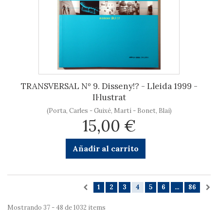
TRANSVERSAL Nº 9. Disseny!? - Lleida 1999 -
Il·lustrat
(Porta, Carles - Guixé, Martí - Bonet, Blai)
15,00 €
Añadir al carrito
1
2
3
4
5
6
...
86
Mostrando 37 - 48 de 1032 items