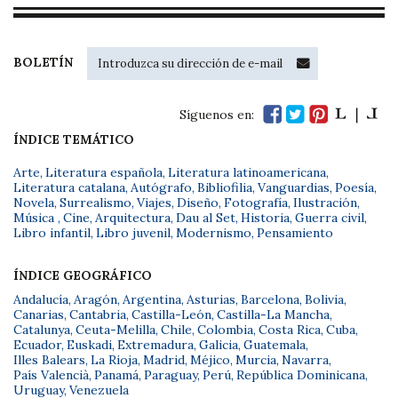
BOLETÍN
Síguenos en:
ÍNDICE TEMÁTICO
Arte
,
Literatura española
,
Literatura latinoamericana
,
Literatura catalana
,
Autógrafo
,
Bibliofilia
,
Vanguardias
,
Poesía
,
Novela
,
Surrealismo
,
Viajes
,
Diseño
,
Fotografía
,
Ilustración
,
Música
,
Cine
,
Arquitectura
,
Dau al Set
,
Historia
,
Guerra civil
,
Libro infantil
,
Libro juvenil
,
Modernismo
,
Pensamiento
ÍNDICE GEOGRÁFICO
Andalucía
,
Aragón
,
Argentina
,
Asturias
,
Barcelona
,
Bolivia
,
Canarias
,
Cantabria
,
Castilla-León
,
Castilla-La Mancha
,
Catalunya
,
Ceuta-Melilla
,
Chile
,
Colombia
,
Costa Rica
,
Cuba
,
Ecuador
,
Euskadi
,
Extremadura
,
Galicia
,
Guatemala
,
Illes Balears
,
La Rioja
,
Madrid
,
Méjico
,
Murcia
,
Navarra
,
País Valencià
,
Panamá
,
Paraguay
,
Perú
,
República Dominicana
,
Uruguay
,
Venezuela