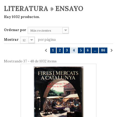
LITERATURA » ENSAYO
Hay 1032 productos.
Ordenar por
Más recientes
Mostrar
por página
12
1
2
3
4
5
6
...
86
Mostrando 37 - 48 de 1032 items