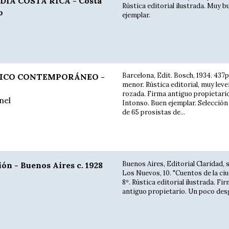
DIA COSTA RICA - Costa
Rústica editorial ilustrada. Muy b
o
ejemplar.
Barcelona, Edit. Bosch, 1934. 437p
NICO CONTEMPORÁNEO -
menor. Rústica editorial, muy lev
rozada. Firma antiguo propietario
nel
Intonso. Buen ejemplar. Selección
de 65 prosistas de...
Buenos Aires, Editorial Claridad, s
ón - Buenos Aires c. 1928
Los Nuevos, 10. "Cuentos de la ciud
8º. Rústica editorial ilustrada. Fir
antiguo propietario. Un poco desg