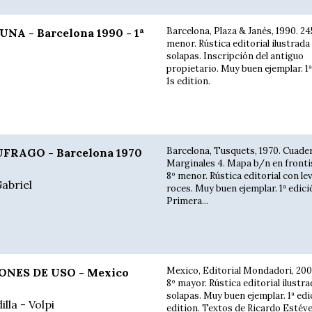
Barcelona, Plaza & Janés, 1990. 24
NA - Barcelona 1990 - 1ª
menor. Rústica editorial ilustrada
solapas. Inscripción del antiguo
propietario. Muy buen ejemplar. 1ª
1s edition.
Barcelona, Tusquets, 1970. Cuade
FRAGO - Barcelona 1970
Marginales 4. Mapa b/n en frontis.
8º menor. Rústica editorial con le
abriel
roces. Muy buen ejemplar. 1ª edici
Primera...
Mexico, Editorial Mondadori, 200
NES DE USO - Mexico
8º mayor. Rústica editorial ilustr
solapas. Muy buen ejemplar. 1ª edi
illa - Volpi
edition. Textos de Ricardo Estéve