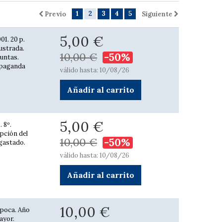
1
2
3
4
5
Previo
Siguiente
5,00 €
01. 20 p.
lustrada.
10,00 €
-50%
untas.
opaganda
válido hasta: 10/08/26
Añadir al carrito
5,00 €
 8º.
ipción del
10,00 €
-50%
gastado.
válido hasta: 10/08/26
Añadir al carrito
10,00 €
época. Año
ayor.