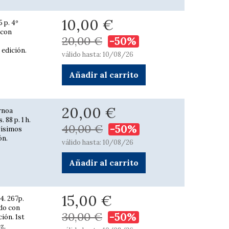
10,00 €
5 p. 4º
 con
20,00 €
-50%
 edición.
válido hasta: 10/08/26
Añadir al carrito
20,00 €
rnoa
 88 p. 1 h.
40,00 €
-50%
vísimos
ón.
válido hasta: 10/08/26
Añadir al carrito
15,00 €
4. 267p.
ado con
30,00 €
-50%
ción. 1st
z,