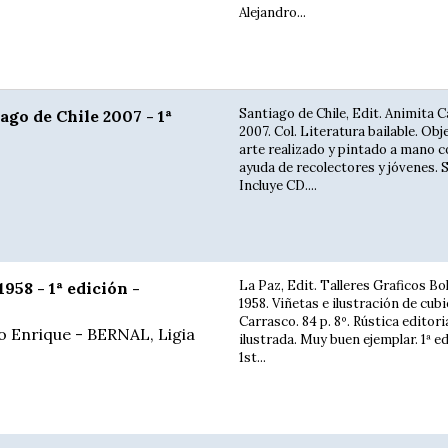
Alejandro...
Santiago de Chile, Edit. Animita 
go de Chile 2007 - 1ª
2007. Col. Literatura bailable. Obj
arte realizado y pintado a mano c
ayuda de recolectores y jóvenes. S
Incluye CD....
La Paz, Edit. Talleres Graficos Bo
958 - 1ª edición -
1958. Viñetas e ilustración de cub
Carrasco. 84 p. 8º. Rústica editori
 Enrique - BERNAL, Ligia
ilustrada. Muy buen ejemplar. 1ª ed
1st...