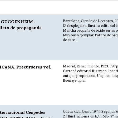
Barcelona, Círculo de Lectores, 20
 GUGGENHEIM -
8º desplegable. Rústica editorial i
lleto de propaganda
Mancha pequeña de óxido en las p
Muy buen ejemplar. Folleto de pr
de este...
Madrid, Renacimiento, 1923. 350 p.
ANA, Precursores vol.
Cartoné editorial ilustrado. Inscr
antiguo propietario. Un poco des
Buen ejemplar.
Costa Rica, Cenit, 1974. Segunda 
nternacional Céspedes
27. Ilustraciones en b/n. 58p. 8º m