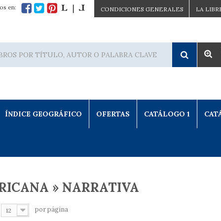
os en:
CONDICIONES GENERALES
LA LIBR
ÍNDICE GEOGRÁFICO
OFERTAS
CATÁLOGO 1
CAT
RICANA » NARRATIVA
por página
12