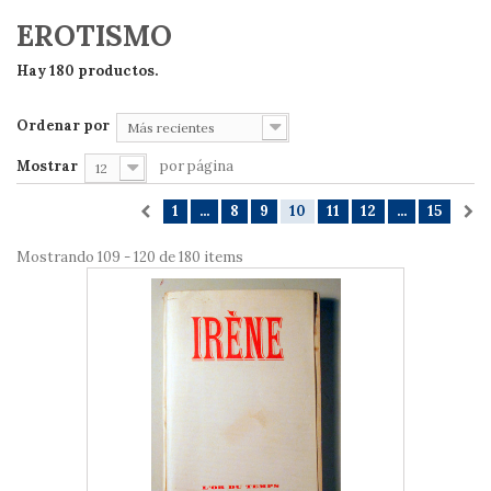
EROTISMO
Hay 180 productos.
Ordenar por
Más recientes
Mostrar
por página
12
1
...
8
9
10
11
12
...
15
Mostrando 109 - 120 de 180 items