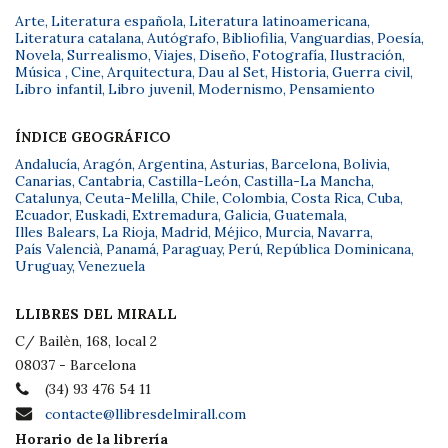
Arte
,
Literatura española
,
Literatura latinoamericana
,
Literatura catalana
,
Autógrafo
,
Bibliofilia
,
Vanguardias
,
Poesía
,
Novela
,
Surrealismo
,
Viajes
,
Diseño
,
Fotografía
,
Ilustración
,
Música
,
Cine
,
Arquitectura
,
Dau al Set
,
Historia
,
Guerra civil
,
Libro infantil
,
Libro juvenil
,
Modernismo
,
Pensamiento
ÍNDICE GEOGRÁFICO
Andalucía
,
Aragón
,
Argentina
,
Asturias
,
Barcelona
,
Bolivia
,
Canarias
,
Cantabria
,
Castilla-León
,
Castilla-La Mancha
,
Catalunya
,
Ceuta-Melilla
,
Chile
,
Colombia
,
Costa Rica
,
Cuba
,
Ecuador
,
Euskadi
,
Extremadura
,
Galicia
,
Guatemala
,
Illes Balears
,
La Rioja
,
Madrid
,
Méjico
,
Murcia
,
Navarra
,
País Valencià
,
Panamá
,
Paraguay
,
Perú
,
República Dominicana
,
Uruguay
,
Venezuela
LLIBRES DEL MIRALL
C/ Bailèn, 168, local 2
08037 - Barcelona
(34) 93 476 54 11
contacte@llibresdelmirall.com
Horario de la librería