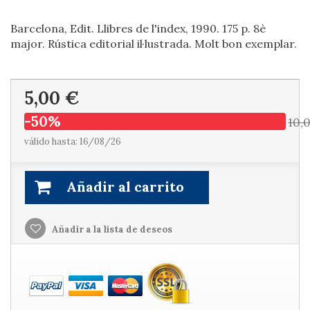
Barcelona, Edit. Llibres de l'index, 1990. 175 p. 8è
major. Rústica editorial il·lustrada. Molt bon exemplar.
5,00 €
-50%
10,
válido hasta: 16/08/26
Añadir al carrito
Añadir a la lista de deseos