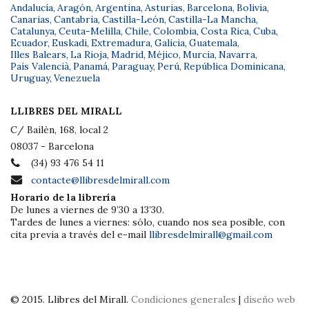
Andalucía
,
Aragón
,
Argentina
,
Asturias
,
Barcelona
,
Bolivia
,
Canarias
,
Cantabria
,
Castilla-León
,
Castilla-La Mancha
,
Catalunya
,
Ceuta-Melilla
,
Chile
,
Colombia
,
Costa Rica
,
Cuba
,
Ecuador
,
Euskadi
,
Extremadura
,
Galicia
,
Guatemala
,
Illes Balears
,
La Rioja
,
Madrid
,
Méjico
,
Murcia
,
Navarra
,
País Valencià
,
Panamá
,
Paraguay
,
Perú
,
República Dominicana
,
Uruguay
,
Venezuela
LLIBRES DEL MIRALL
C/ Bailèn, 168, local 2
08037 - Barcelona
(34) 93 476 54 11
contacte@llibresdelmirall.com
Horario de la librería
De lunes a viernes de 9’30 a 13’30.
Tardes de lunes a viernes: sólo, cuando nos sea posible, con
cita previa a través del e-mail
llibresdelmirall@gmail.com
© 2015. Llibres del Mirall.
Condiciones generales
|
diseño web