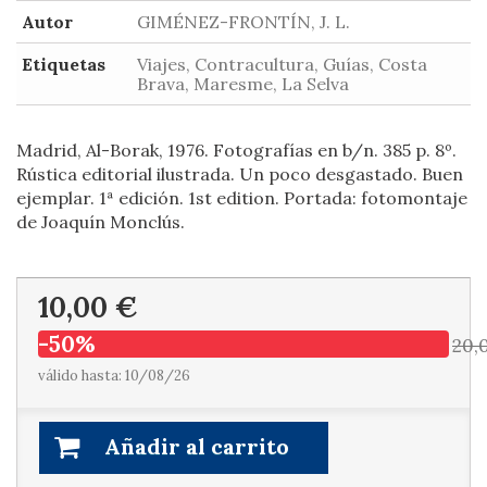
Autor
GIMÉNEZ-FRONTÍN, J. L.
Etiquetas
Viajes, Contracultura, Guías, Costa
Brava, Maresme, La Selva
Madrid, Al-Borak, 1976. Fotografías en b/n. 385 p. 8º.
Rústica editorial ilustrada. Un poco desgastado. Buen
ejemplar. 1ª edición. 1st edition. Portada: fotomontaje
de Joaquín Monclús.
10,00 €
-50%
20,
válido hasta: 10/08/26
Añadir al carrito