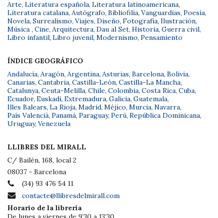
Arte
,
Literatura española
,
Literatura latinoamericana
,
Literatura catalana
,
Autógrafo
,
Bibliofilia
,
Vanguardias
,
Poesía
,
Novela
,
Surrealismo
,
Viajes
,
Diseño
,
Fotografía
,
Ilustración
,
Música
,
Cine
,
Arquitectura
,
Dau al Set
,
Historia
,
Guerra civil
,
Libro infantil
,
Libro juvenil
,
Modernismo
,
Pensamiento
ÍNDICE GEOGRÁFICO
Andalucía
,
Aragón
,
Argentina
,
Asturias
,
Barcelona
,
Bolivia
,
Canarias
,
Cantabria
,
Castilla-León
,
Castilla-La Mancha
,
Catalunya
,
Ceuta-Melilla
,
Chile
,
Colombia
,
Costa Rica
,
Cuba
,
Ecuador
,
Euskadi
,
Extremadura
,
Galicia
,
Guatemala
,
Illes Balears
,
La Rioja
,
Madrid
,
Méjico
,
Murcia
,
Navarra
,
País Valencià
,
Panamá
,
Paraguay
,
Perú
,
República Dominicana
,
Uruguay
,
Venezuela
LLIBRES DEL MIRALL
C/ Bailèn, 168, local 2
08037 - Barcelona
(34) 93 476 54 11
contacte@llibresdelmirall.com
Horario de la librería
De lunes a viernes de 9’30 a 13’30.