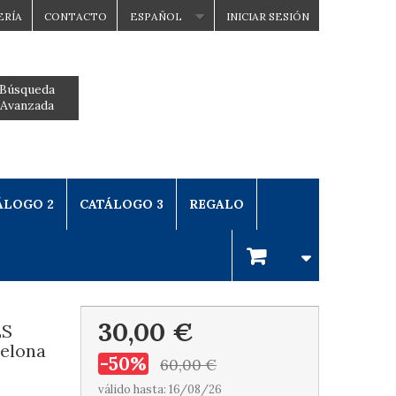
ERÍA
CONTACTO
ESPAÑOL
INICIAR SESIÓN
Búsqueda
Avanzada
ÁLOGO 2
CATÁLOGO 3
REGALO
30,00 €
ES
elona
-50%
60,00 €
válido hasta: 16/08/26