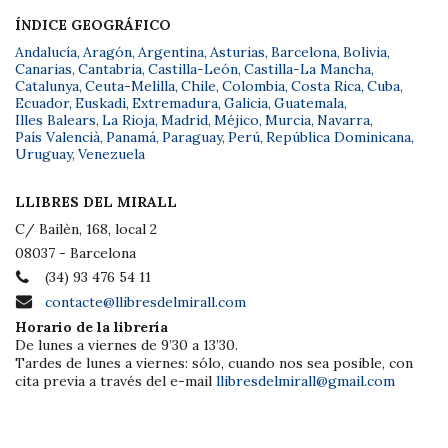
ÍNDICE GEOGRÁFICO
Andalucía
,
Aragón
,
Argentina
,
Asturias
,
Barcelona
,
Bolivia
,
Canarias
,
Cantabria
,
Castilla-León
,
Castilla-La Mancha
,
Catalunya
,
Ceuta-Melilla
,
Chile
,
Colombia
,
Costa Rica
,
Cuba
,
Ecuador
,
Euskadi
,
Extremadura
,
Galicia
,
Guatemala
,
Illes Balears
,
La Rioja
,
Madrid
,
Méjico
,
Murcia
,
Navarra
,
País Valencià
,
Panamá
,
Paraguay
,
Perú
,
República Dominicana
,
Uruguay
,
Venezuela
LLIBRES DEL MIRALL
C/ Bailèn, 168, local 2
08037 - Barcelona
(34) 93 476 54 11
contacte@llibresdelmirall.com
Horario de la librería
De lunes a viernes de 9’30 a 13’30.
Tardes de lunes a viernes: sólo, cuando nos sea posible, con
cita previa a través del e-mail
llibresdelmirall@gmail.com