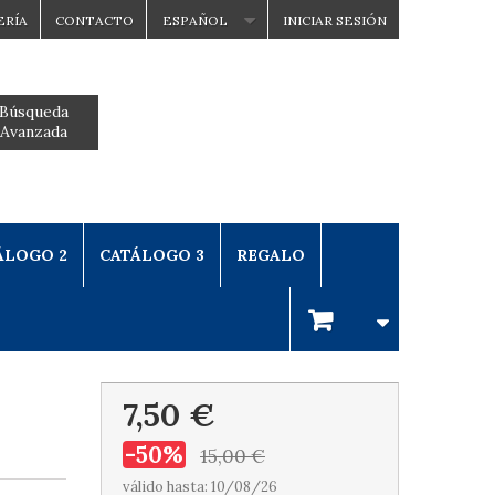
ERÍA
CONTACTO
ESPAÑOL
INICIAR SESIÓN
Búsqueda
Avanzada
ÁLOGO 2
CATÁLOGO 3
REGALO
7,50 €
-50%
15,00 €
válido hasta: 10/08/26