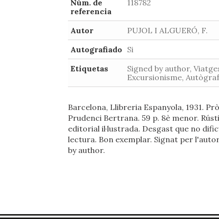
Núm. de
118782
referencia
Autor
PUJOL I ALGUERÓ, F.
Autografiado
Si
Etiquetas
Signed by author, Viatge
Excursionisme, Autògra
Barcelona, Llibreria Espanyola, 1931. Pr
Prudenci Bertrana. 59 p. 8è menor. Rúst
editorial il·lustrada. Desgast que no dific
lectura. Bon exemplar. Signat per l'auto
by author.