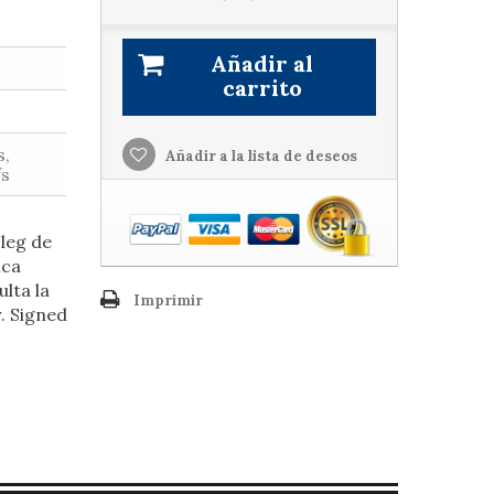
Añadir al
carrito
s,
Añadir a la lista de deseos
fs
òleg de
ica
ulta la
Imprimir
r. Signed