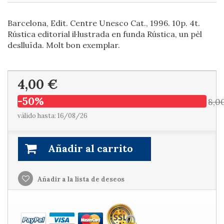
Barcelona, Edit. Centre Unesco Cat., 1996. 10p. 4t.
Rústica editorial il·lustrada en funda Rústica, un pèl
deslluïda. Molt bon exemplar.
4,00 €
-50%
8,0
válido hasta: 16/08/26
Añadir al carrito
Añadir a la lista de deseos