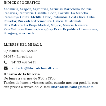
ÍNDICE GEOGRÁFICO
Andalucía
,
Aragón
,
Argentina
,
Asturias
,
Barcelona
,
Bolivia
,
Canarias
,
Cantabria
,
Castilla-León
,
Castilla-La Mancha
,
Catalunya
,
Ceuta-Melilla
,
Chile
,
Colombia
,
Costa Rica
,
Cuba
,
Ecuador
,
Euskadi
,
Extremadura
,
Galicia
,
Guatemala
,
Illes Balears
,
La Rioja
,
Madrid
,
Méjico
,
Murcia
,
Navarra
,
País Valencià
,
Panamá
,
Paraguay
,
Perú
,
República Dominicana
,
Uruguay
,
Venezuela
LLIBRES DEL MIRALL
C/ Bailèn, 168, local 2
08037 - Barcelona
(34) 93 476 54 11
contacte@llibresdelmirall.com
Horario de la librería
De lunes a viernes de 9’30 a 13’30.
Tardes de lunes a viernes: sólo, cuando nos sea posible, con
cita previa a través del e-mail
llibresdelmirall@gmail.com