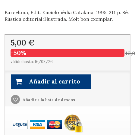
Barcelona, Edit. Enciclopèdia Catalana, 1995. 211 p. 8è.
Rústica editorial il·lustrada. Molt bon exemplar.
5,00 €
-50%
10,
válido hasta: 16/08/26
Añadir al carrito
Añadir a la lista de deseos