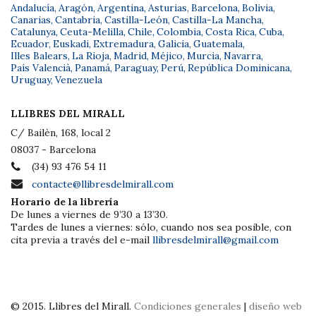
Andalucía
,
Aragón
,
Argentina
,
Asturias
,
Barcelona
,
Bolivia
,
Canarias
,
Cantabria
,
Castilla-León
,
Castilla-La Mancha
,
Catalunya
,
Ceuta-Melilla
,
Chile
,
Colombia
,
Costa Rica
,
Cuba
,
Ecuador
,
Euskadi
,
Extremadura
,
Galicia
,
Guatemala
,
Illes Balears
,
La Rioja
,
Madrid
,
Méjico
,
Murcia
,
Navarra
,
País Valencià
,
Panamá
,
Paraguay
,
Perú
,
República Dominicana
,
Uruguay
,
Venezuela
LLIBRES DEL MIRALL
C/ Bailèn, 168, local 2
08037 - Barcelona
(34) 93 476 54 11
contacte@llibresdelmirall.com
Horario de la librería
De lunes a viernes de 9’30 a 13’30.
Tardes de lunes a viernes: sólo, cuando nos sea posible, con
cita previa a través del e-mail
llibresdelmirall@gmail.com
© 2015. Llibres del Mirall.
Condiciones generales
|
diseño web