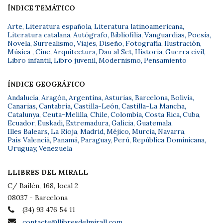
ÍNDICE TEMÁTICO
Arte
,
Literatura española
,
Literatura latinoamericana
,
Literatura catalana
,
Autógrafo
,
Bibliofilia
,
Vanguardias
,
Poesía
,
Novela
,
Surrealismo
,
Viajes
,
Diseño
,
Fotografía
,
Ilustración
,
Música
,
Cine
,
Arquitectura
,
Dau al Set
,
Historia
,
Guerra civil
,
Libro infantil
,
Libro juvenil
,
Modernismo
,
Pensamiento
ÍNDICE GEOGRÁFICO
Andalucía
,
Aragón
,
Argentina
,
Asturias
,
Barcelona
,
Bolivia
,
Canarias
,
Cantabria
,
Castilla-León
,
Castilla-La Mancha
,
Catalunya
,
Ceuta-Melilla
,
Chile
,
Colombia
,
Costa Rica
,
Cuba
,
Ecuador
,
Euskadi
,
Extremadura
,
Galicia
,
Guatemala
,
Illes Balears
,
La Rioja
,
Madrid
,
Méjico
,
Murcia
,
Navarra
,
País Valencià
,
Panamá
,
Paraguay
,
Perú
,
República Dominicana
,
Uruguay
,
Venezuela
LLIBRES DEL MIRALL
C/ Bailèn, 168, local 2
08037 - Barcelona
(34) 93 476 54 11
contacte@llibresdelmirall.com