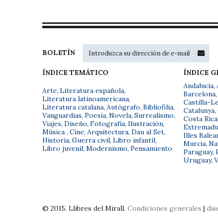
BOLETÍN
ÍNDICE TEMÁTICO
ÍNDICE 
Andalucía
,
Arte
,
Literatura española
,
Barcelona
,
Literatura latinoamericana
,
Castilla-L
Literatura catalana
,
Autógrafo
,
Bibliofilia
,
Catalunya
,
Vanguardias
,
Poesía
,
Novela
,
Surrealismo
,
Costa Rica
Viajes
,
Diseño
,
Fotografía
,
Ilustración
,
Extremadu
Música
,
Cine
,
Arquitectura
,
Dau al Set
,
Illes Balea
Historia
,
Guerra civil
,
Libro infantil
,
Murcia
,
Na
Libro juvenil
,
Modernismo
,
Pensamiento
Paraguay
,
Uruguay
,
V
© 2015. Llibres del Mirall.
Condiciones generales
|
dis