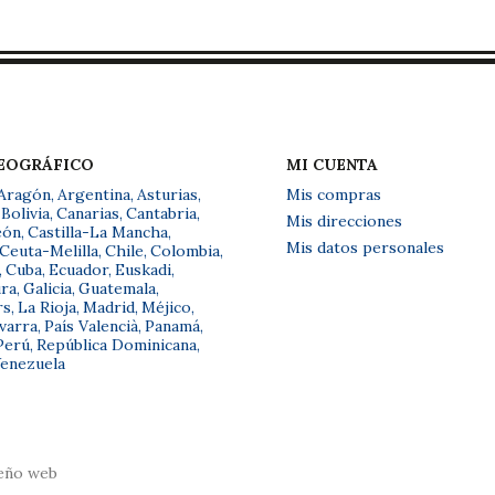
GEOGRÁFICO
MI CUENTA
Aragón
,
Argentina
,
Asturias
,
Mis compras
Bolivia
,
Canarias
,
Cantabria
,
Mis direcciones
eón
,
Castilla-La Mancha
,
Mis datos personales
Ceuta-Melilla
,
Chile
,
Colombia
,
,
Cuba
,
Ecuador
,
Euskadi
,
ra
,
Galicia
,
Guatemala
,
rs
,
La Rioja
,
Madrid
,
Méjico
,
varra
,
País Valencià
,
Panamá
,
Perú
,
República Dominicana
,
enezuela
eño web