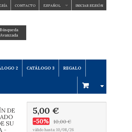
ERÍA
CONTACTO
ESPAÑOL
INICIAR SESIÓN
Búsqueda
Avanzada
ÁLOGO 2
CATÁLOGO 3
REGALO
5,00 €
ÍN DE
RADO
-50%
10,00 €
DE SU
 -
válido hasta: 10/08/26