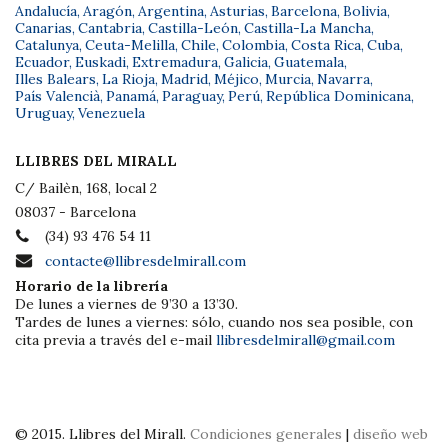
Andalucía
,
Aragón
,
Argentina
,
Asturias
,
Barcelona
,
Bolivia
,
Canarias
,
Cantabria
,
Castilla-León
,
Castilla-La Mancha
,
Catalunya
,
Ceuta-Melilla
,
Chile
,
Colombia
,
Costa Rica
,
Cuba
,
Ecuador
,
Euskadi
,
Extremadura
,
Galicia
,
Guatemala
,
Illes Balears
,
La Rioja
,
Madrid
,
Méjico
,
Murcia
,
Navarra
,
País Valencià
,
Panamá
,
Paraguay
,
Perú
,
República Dominicana
,
Uruguay
,
Venezuela
LLIBRES DEL MIRALL
C/ Bailèn, 168, local 2
08037 - Barcelona
(34) 93 476 54 11
contacte@llibresdelmirall.com
Horario de la librería
De lunes a viernes de 9’30 a 13’30.
Tardes de lunes a viernes: sólo, cuando nos sea posible, con
cita previa a través del e-mail
llibresdelmirall@gmail.com
© 2015. Llibres del Mirall.
Condiciones generales
|
diseño web