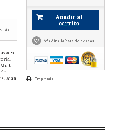
Añadir al
carrito
vistes
Añadir a la lista de deseos
mbroses
torial
. Molt
 de
rs, Joan
Imprimir