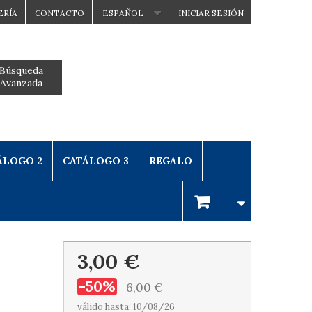
ERÍA
CONTACTO
ESPAÑOL
INICIAR SESIÓN
Búsqueda
Avanzada
ÁLOGO 2
CATÁLOGO 3
REGALO
3,00 €
-50%
6,00 €
válido hasta: 10/08/26