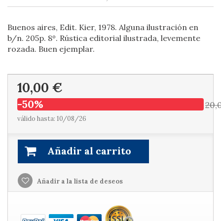
Buenos aires, Edit. Kier, 1978. Alguna ilustración en
b/n. 205p. 8º. Rústica editorial ilustrada, levemente
rozada. Buen ejemplar.
10,00 €
-50%
20,
válido hasta: 10/08/26
Añadir al carrito
Añadir a la lista de deseos