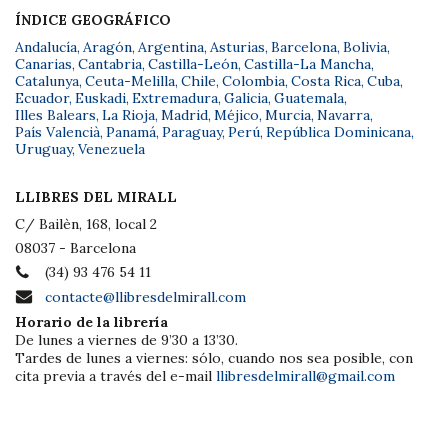
ÍNDICE GEOGRÁFICO
Andalucía
,
Aragón
,
Argentina
,
Asturias
,
Barcelona
,
Bolivia
,
Canarias
,
Cantabria
,
Castilla-León
,
Castilla-La Mancha
,
Catalunya
,
Ceuta-Melilla
,
Chile
,
Colombia
,
Costa Rica
,
Cuba
,
Ecuador
,
Euskadi
,
Extremadura
,
Galicia
,
Guatemala
,
Illes Balears
,
La Rioja
,
Madrid
,
Méjico
,
Murcia
,
Navarra
,
País Valencià
,
Panamá
,
Paraguay
,
Perú
,
República Dominicana
,
Uruguay
,
Venezuela
LLIBRES DEL MIRALL
C/ Bailèn, 168, local 2
08037 - Barcelona
(34) 93 476 54 11
contacte@llibresdelmirall.com
Horario de la librería
De lunes a viernes de 9’30 a 13’30.
Tardes de lunes a viernes: sólo, cuando nos sea posible, con
cita previa a través del e-mail
llibresdelmirall@gmail.com