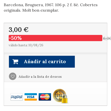
Barcelona, Bruguera, 1967. 106 p. 2 f. 8è. Cobertes
originals. Molt bon exemplar.
3,00 €
-50%
6,0
válido hasta: 10/08/26
Añadir al carrito
Añadir a la lista de deseos