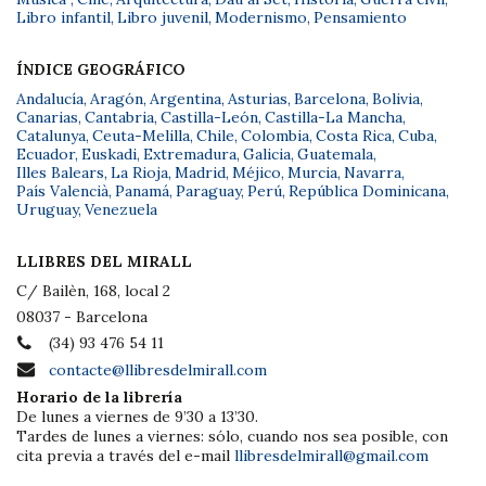
Libro infantil
,
Libro juvenil
,
Modernismo
,
Pensamiento
ÍNDICE GEOGRÁFICO
Andalucía
,
Aragón
,
Argentina
,
Asturias
,
Barcelona
,
Bolivia
,
Canarias
,
Cantabria
,
Castilla-León
,
Castilla-La Mancha
,
Catalunya
,
Ceuta-Melilla
,
Chile
,
Colombia
,
Costa Rica
,
Cuba
,
Ecuador
,
Euskadi
,
Extremadura
,
Galicia
,
Guatemala
,
Illes Balears
,
La Rioja
,
Madrid
,
Méjico
,
Murcia
,
Navarra
,
País Valencià
,
Panamá
,
Paraguay
,
Perú
,
República Dominicana
,
Uruguay
,
Venezuela
LLIBRES DEL MIRALL
C/ Bailèn, 168, local 2
08037 - Barcelona
(34) 93 476 54 11
contacte@llibresdelmirall.com
Horario de la librería
De lunes a viernes de 9’30 a 13’30.
Tardes de lunes a viernes: sólo, cuando nos sea posible, con
cita previa a través del e-mail
llibresdelmirall@gmail.com