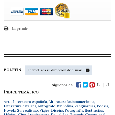
Imprimir
BOLETÍN
Síguenos en:
ÍNDICE TEMÁTICO
Arte
,
Literatura española
,
Literatura latinoamericana
,
Literatura catalana
,
Autógrafo
,
Bibliofilia
,
Vanguardias
,
Poesía
,
Novela
,
Surrealismo
,
Viajes
,
Diseño
,
Fotografía
,
Ilustración
,
Música
,
Cine
,
Arquitectura
,
Dau al Set
,
Historia
,
Guerra civil
,