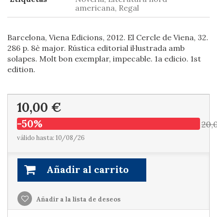
americana, Regal
Barcelona, Viena Edicions, 2012. El Cercle de Viena, 32.
286 p. 8è major. Rústica editorial il·lustrada amb
solapes. Molt bon exemplar, impecable. 1a edicio. 1st
edition.
10,00 €
-50%
20,
válido hasta: 10/08/26
Añadir al carrito
Añadir a la lista de deseos