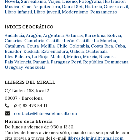
Novela
,
Surrealismo
,
Viajes
,
Diseño
,
Fotografía
,
Ilustración
,
Música
,
Cine
,
Arquitectura
,
Dau al Set
,
Historia
,
Guerra civil
,
Libro infantil
,
Libro juvenil
,
Modernismo
,
Pensamiento
ÍNDICE GEOGRÁFICO
Andalucía
,
Aragón
,
Argentina
,
Asturias
,
Barcelona
,
Bolivia
,
Canarias
,
Cantabria
,
Castilla-León
,
Castilla-La Mancha
,
Catalunya
,
Ceuta-Melilla
,
Chile
,
Colombia
,
Costa Rica
,
Cuba
,
Ecuador
,
Euskadi
,
Extremadura
,
Galicia
,
Guatemala
,
Illes Balears
,
La Rioja
,
Madrid
,
Méjico
,
Murcia
,
Navarra
,
País Valencià
,
Panamá
,
Paraguay
,
Perú
,
República Dominicana
,
Uruguay
,
Venezuela
LLIBRES DEL MIRALL
C/ Bailèn, 168, local 2
08037 - Barcelona
(34) 93 476 54 11
contacte@llibresdelmirall.com
Horario de la librería
De lunes a viernes de 9’30 a 13’30.
Tardes de lunes a viernes: sólo, cuando nos sea posible, con
cita previa a través del e-mail
llibresdelmirall@gmail.com