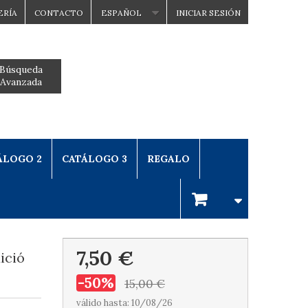
ERÍA
CONTACTO
ESPAÑOL
INICIAR SESIÓN
Búsqueda
Avanzada
ÁLOGO 2
CATÁLOGO 3
REGALO
7,50 €
ició
-50%
15,00 €
válido hasta: 10/08/26