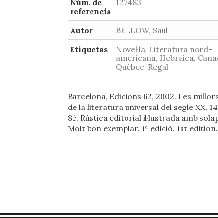
Núm. de
127483
referencia
Autor
BELLOW, Saul
Etiquetas
Novel·la, Literatura nord-
americana, Hebraica, Cana
Québec, Regal
Barcelona, Edicions 62, 2002. Les millor
de la literatura universal del segle XX, 14
8è. Rústica editorial il·lustrada amb sola
Molt bon exemplar. 1ª edició. 1st edition.