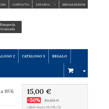
ERÍA
CONTACTO
ESPAÑOL
INICIAR SESIÓN
Búsqueda
Avanzada
ÁLOGO 2
CATÁLOGO 3
REGALO
15,00 €
a 1976
-50%
30,00 €
válido hasta: 10/08/26