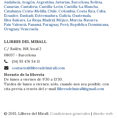
Andalucía
,
Aragón
,
Argentina
,
Asturias
,
Barcelona
,
Bolivia
,
Canarias
,
Cantabria
,
Castilla-León
,
Castilla-La Mancha
,
Catalunya
,
Ceuta-Melilla
,
Chile
,
Colombia
,
Costa Rica
,
Cuba
,
Ecuador
,
Euskadi
,
Extremadura
,
Galicia
,
Guatemala
,
Illes Balears
,
La Rioja
,
Madrid
,
Méjico
,
Murcia
,
Navarra
,
País Valencià
,
Panamá
,
Paraguay
,
Perú
,
República Dominicana
,
Uruguay
,
Venezuela
LLIBRES DEL MIRALL
C/ Bailèn, 168, local 2
08037 - Barcelona
(34) 93 476 54 11
contacte@llibresdelmirall.com
Horario de la librería
De lunes a viernes de 9’30 a 13’30.
Tardes de lunes a viernes: sólo, cuando nos sea posible, con
cita previa a través del e-mail
llibresdelmirall@gmail.com
© 2015. Llibres del Mirall.
Condiciones generales
|
diseño web