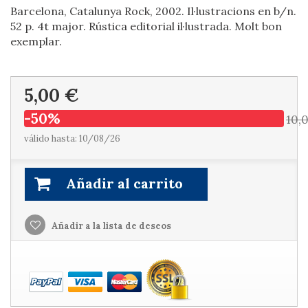
Barcelona, Catalunya Rock, 2002. Il·lustracions en b/n.
52 p. 4t major. Rústica editorial il·lustrada. Molt bon
exemplar.
5,00 €
-50%
10,
válido hasta: 10/08/26
Añadir al carrito
Añadir a la lista de deseos