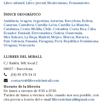
Libro infantil
,
Libro juvenil
,
Modernismo
,
Pensamiento
ÍNDICE GEOGRÁFICO
Andalucía
,
Aragón
,
Argentina
,
Asturias
,
Barcelona
,
Bolivia
,
Canarias
,
Cantabria
,
Castilla-León
,
Castilla-La Mancha
,
Catalunya
,
Ceuta-Melilla
,
Chile
,
Colombia
,
Costa Rica
,
Cuba
,
Ecuador
,
Euskadi
,
Extremadura
,
Galicia
,
Guatemala
,
Illes Balears
,
La Rioja
,
Madrid
,
Méjico
,
Murcia
,
Navarra
,
País Valencià
,
Panamá
,
Paraguay
,
Perú
,
República Dominicana
,
Uruguay
,
Venezuela
LLIBRES DEL MIRALL
C/ Bailèn, 168, local 2
08037 - Barcelona
(34) 93 476 54 11
contacte@llibresdelmirall.com
Horario de la librería
De lunes a viernes de 9’30 a 13’30.
Tardes de lunes a viernes: sólo, cuando nos sea posible, con
cita previa a través del e-mail
llibresdelmirall@gmail.com