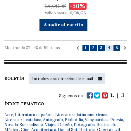
15,00 €
-50%
válido hasta: 16/08/26
Añadir al carrito
Mostrando 37 - 48 de 59 items
1
2
3
4
5
BOLETÍN
Síguenos en:
ÍNDICE TEMÁTICO
Arte
,
Literatura española
,
Literatura latinoamericana
,
Literatura catalana
,
Autógrafo
,
Bibliofilia
,
Vanguardias
,
Poesía
,
Novela
,
Surrealismo
,
Viajes
,
Diseño
,
Fotografía
,
Ilustración
,
Música
,
Cine
,
Arquitectura
,
Dau al Set
,
Historia
,
Guerra civil
,