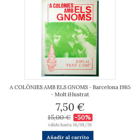
A COLÒNIES AMB ELS GNOMS - Barcelona 1985
- Molt il·lustrat
7,50 €
15,00 €
-50%
válido hasta: 16/08/26
Añadir al carrito