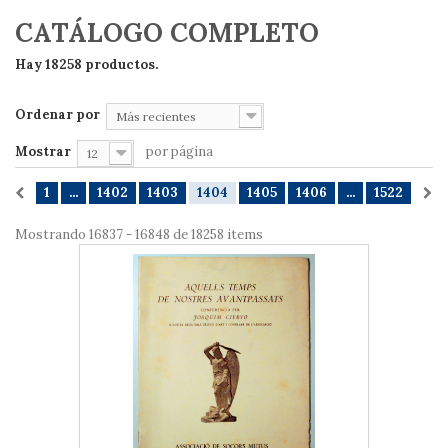
CATÁLOGO COMPLETO
Hay 18258 productos.
Ordenar por
Más recientes
Mostrar
por página
12
1
...
1402
1403
1404
1405
1406
...
1522
Mostrando 16837 - 16848 de 18258 items