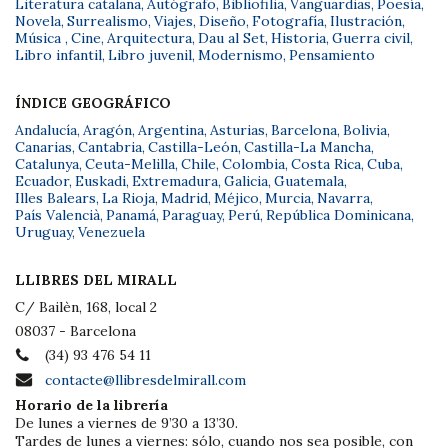
Literatura catalana
,
Autógrafo
,
Bibliofilia
,
Vanguardias
,
Poesía
,
Novela
,
Surrealismo
,
Viajes
,
Diseño
,
Fotografía
,
Ilustración
,
Música
,
Cine
,
Arquitectura
,
Dau al Set
,
Historia
,
Guerra civil
,
Libro infantil
,
Libro juvenil
,
Modernismo
,
Pensamiento
ÍNDICE GEOGRÁFICO
Andalucía
,
Aragón
,
Argentina
,
Asturias
,
Barcelona
,
Bolivia
,
Canarias
,
Cantabria
,
Castilla-León
,
Castilla-La Mancha
,
Catalunya
,
Ceuta-Melilla
,
Chile
,
Colombia
,
Costa Rica
,
Cuba
,
Ecuador
,
Euskadi
,
Extremadura
,
Galicia
,
Guatemala
,
Illes Balears
,
La Rioja
,
Madrid
,
Méjico
,
Murcia
,
Navarra
,
País Valencià
,
Panamá
,
Paraguay
,
Perú
,
República Dominicana
,
Uruguay
,
Venezuela
LLIBRES DEL MIRALL
C/ Bailèn, 168, local 2
08037 - Barcelona
(34) 93 476 54 11
contacte@llibresdelmirall.com
Horario de la librería
De lunes a viernes de 9’30 a 13’30.
Tardes de lunes a viernes: sólo, cuando nos sea posible, con