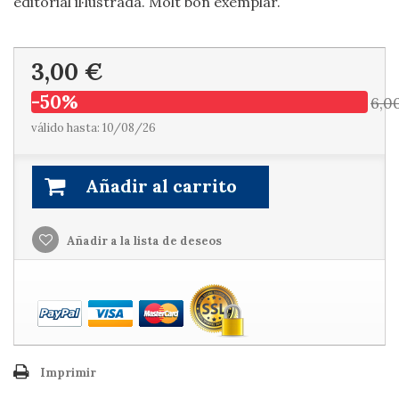
editorial il·lustrada. Molt bon exemplar.
3,00 €
-50%
6,0
válido hasta: 10/08/26
Añadir al carrito
Añadir a la lista de deseos
Imprimir