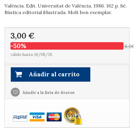
València. Edit. Universitat de València, 1986. 162 p. 8è.
Rústica editorial il·lustrada. Molt bon exemplar.
3,00 €
-50%
6,0
válido hasta: 10/08/26
Añadir al carrito
Añadir a la lista de deseos