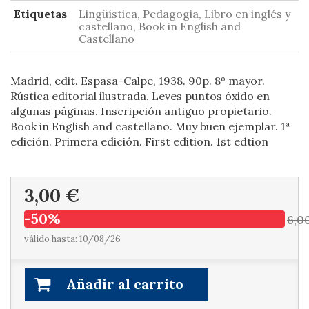
Etiquetas
Lingüística, Pedagogia, Libro en inglés y
castellano, Book in English and
Castellano
Madrid, edit. Espasa-Calpe, 1938. 90p. 8º mayor.
Rústica editorial ilustrada. Leves puntos óxido en
algunas páginas. Inscripción antiguo propietario.
Book in English and castellano. Muy buen ejemplar. 1ª
edición. Primera edición. First edition. 1st edtion
3,00 €
-50%
6,0
válido hasta: 10/08/26
Añadir al carrito