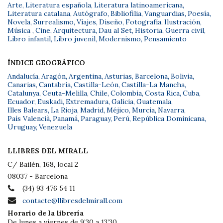
Arte
,
Literatura española
,
Literatura latinoamericana
,
Literatura catalana
,
Autógrafo
,
Bibliofilia
,
Vanguardias
,
Poesía
,
Novela
,
Surrealismo
,
Viajes
,
Diseño
,
Fotografía
,
Ilustración
,
Música
,
Cine
,
Arquitectura
,
Dau al Set
,
Historia
,
Guerra civil
,
Libro infantil
,
Libro juvenil
,
Modernismo
,
Pensamiento
ÍNDICE GEOGRÁFICO
Andalucía
,
Aragón
,
Argentina
,
Asturias
,
Barcelona
,
Bolivia
,
Canarias
,
Cantabria
,
Castilla-León
,
Castilla-La Mancha
,
Catalunya
,
Ceuta-Melilla
,
Chile
,
Colombia
,
Costa Rica
,
Cuba
,
Ecuador
,
Euskadi
,
Extremadura
,
Galicia
,
Guatemala
,
Illes Balears
,
La Rioja
,
Madrid
,
Méjico
,
Murcia
,
Navarra
,
País Valencià
,
Panamá
,
Paraguay
,
Perú
,
República Dominicana
,
Uruguay
,
Venezuela
LLIBRES DEL MIRALL
C/ Bailèn, 168, local 2
08037 - Barcelona
(34) 93 476 54 11
contacte@llibresdelmirall.com
Horario de la librería
De lunes a viernes de 9’30 a 13’30.