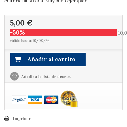
editorial ilustrada. Muy buen ejemplar.
5,00 €
-50%
10,
válido hasta: 10/08/26
Añadir al carrito
Añadir a la lista de deseos
Imprimir