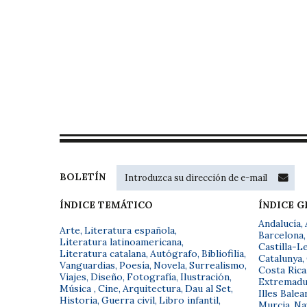
BOLETÍN
ÍNDICE TEMÁTICO
ÍNDICE 
Andalucía
,
Arte
,
Literatura española
,
Barcelona
,
Literatura latinoamericana
,
Castilla-L
Literatura catalana
,
Autógrafo
,
Bibliofilia
,
Catalunya
,
Vanguardias
,
Poesía
,
Novela
,
Surrealismo
,
Costa Rica
Viajes
,
Diseño
,
Fotografía
,
Ilustración
,
Extremadu
Música
,
Cine
,
Arquitectura
,
Dau al Set
,
Illes Balea
Historia
,
Guerra civil
,
Libro infantil
,
Murcia
,
Na