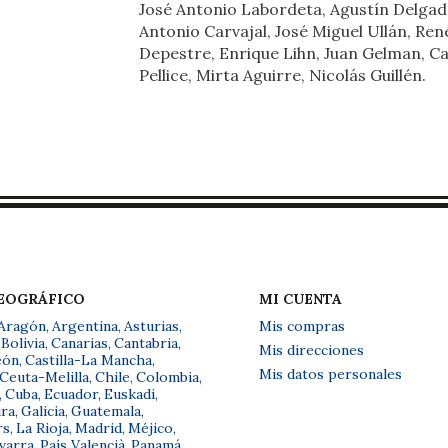
José Antonio Labordeta, Agustín Delgad
Antonio Carvajal, José Miguel Ullán, Ren
Depestre, Enrique Lihn, Juan Gelman, Ca
Pellice, Mirta Aguirre, Nicolás Guillén.
GEOGRÁFICO
MI CUENTA
Aragón
,
Argentina
,
Asturias
,
Mis compras
Bolivia
,
Canarias
,
Cantabria
,
Mis direcciones
eón
,
Castilla-La Mancha
,
Mis datos personales
Ceuta-Melilla
,
Chile
,
Colombia
,
,
Cuba
,
Ecuador
,
Euskadi
,
ra
,
Galicia
,
Guatemala
,
rs
,
La Rioja
,
Madrid
,
Méjico
,
varra
,
País Valencià
,
Panamá
,