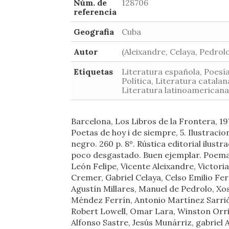
Núm. de
128706
referencia
Geografia
Cuba
Autor
(Aleixandre, Celaya, Pedrolo
Etiquetas
Literatura española, Poesía
Política, Literatura catalan
Literatura latinoamericana
Barcelona, Los Libros de la Frontera, 197
Poetas de hoy i de siempre, 5. Ilustracio
negro. 260 p. 8º. Rústica editorial ilustr
poco desgastado. Buen ejemplar. Poem
León Felipe, Vicente Aleixandre, Victori
Cremer, Gabriel Celaya, Celso Emilio Fer
Agustín Millares, Manuel de Pedrolo, Xo
Méndez Ferrín, Antonio Martínez Sarri
Robert Lowell, Omar Lara, Winston Orril
Alfonso Sastre, Jesús Munárriz, gabriel A