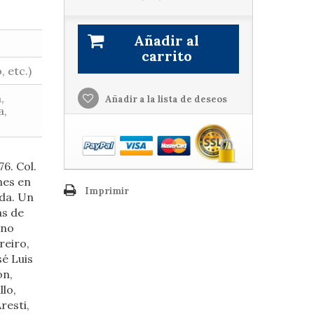
Añadir al
carrito
, etc.)
,
Añadir a la lista de deseos
a,
6. Col.
nes en
Imprimir
ada. Un
as de
ano
reiro,
sé Luis
ón,
lo,
resti,