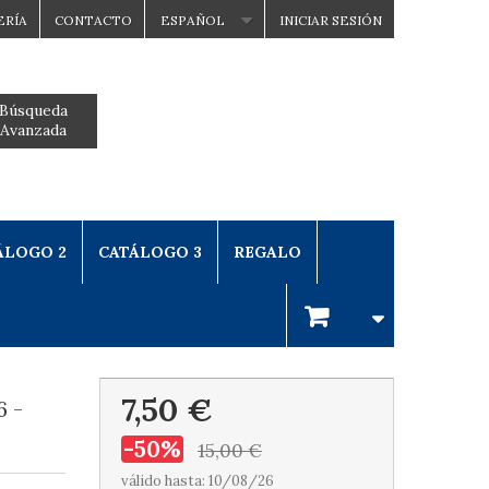
ERÍA
CONTACTO
ESPAÑOL
INICIAR SESIÓN
Búsqueda
Avanzada
ÁLOGO 2
CATÁLOGO 3
REGALO
7,50 €
6 -
-50%
15,00 €
válido hasta: 10/08/26