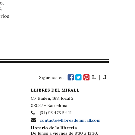
o,
é
rlos
Síguenos en:
LLIBRES DEL MIRALL
C/ Bailèn, 168, local 2
08037 - Barcelona
(34) 93 476 54 11
contacte@llibresdelmirall.com
Horario de la librería
De lunes a viernes de 9’30 a 13’30.