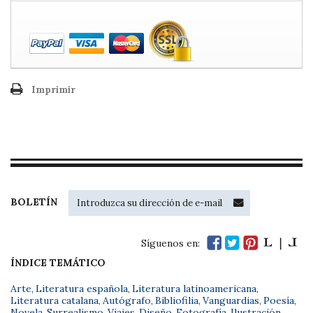
Imprimir
BOLETÍN
Síguenos en:
ÍNDICE TEMÁTICO
Arte
,
Literatura española
,
Literatura latinoamericana
,
Literatura catalana
,
Autógrafo
,
Bibliofilia
,
Vanguardias
,
Poesía
,
Novela
,
Surrealismo
,
Viajes
,
Diseño
,
Fotografía
,
Ilustración
,