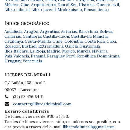
Música
,
Cine
,
Arquitectura
,
Dau al Set
,
Historia
,
Guerra civil
,
Libro infantil
,
Libro juvenil
,
Modernismo
,
Pensamiento
ÍNDICE GEOGRÁFICO
Andalucía
,
Aragón
,
Argentina
,
Asturias
,
Barcelona
,
Bolivia
,
Canarias
,
Cantabria
,
Castilla-León
,
Castilla-La Mancha
,
Catalunya
,
Ceuta-Melilla
,
Chile
,
Colombia
,
Costa Rica
,
Cuba
,
Ecuador
,
Euskadi
,
Extremadura
,
Galicia
,
Guatemala
,
Illes Balears
,
La Rioja
,
Madrid
,
Méjico
,
Murcia
,
Navarra
,
País Valencià
,
Panamá
,
Paraguay
,
Perú
,
República Dominicana
,
Uruguay
,
Venezuela
LLIBRES DEL MIRALL
C/ Bailèn, 168, local 2
08037 - Barcelona
(34) 93 476 54 11
contacte@llibresdelmirall.com
Horario de la librería
De lunes a viernes de 9’30 a 13’30.
Tardes de lunes a viernes: sólo, cuando nos sea posible, con
cita previa a través del e-mail
llibresdelmirall@gmail.com