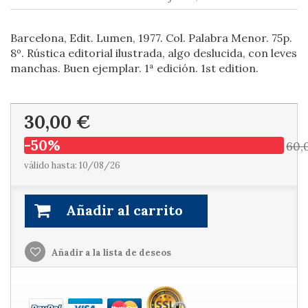
Barcelona, Edit. Lumen, 1977. Col. Palabra Menor. 75p.
8º. Rústica editorial ilustrada, algo deslucida, con leves
manchas. Buen ejemplar. 1ª edición. 1st edition.
30,00 €
-50%
60,
válido hasta: 10/08/26
Añadir al carrito
Añadir a la lista de deseos