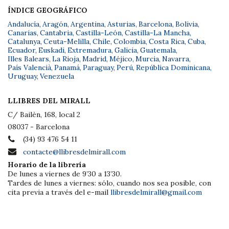
ÍNDICE GEOGRÁFICO
Andalucía
,
Aragón
,
Argentina
,
Asturias
,
Barcelona
,
Bolivia
,
Canarias
,
Cantabria
,
Castilla-León
,
Castilla-La Mancha
,
Catalunya
,
Ceuta-Melilla
,
Chile
,
Colombia
,
Costa Rica
,
Cuba
,
Ecuador
,
Euskadi
,
Extremadura
,
Galicia
,
Guatemala
,
Illes Balears
,
La Rioja
,
Madrid
,
Méjico
,
Murcia
,
Navarra
,
País Valencià
,
Panamá
,
Paraguay
,
Perú
,
República Dominicana
,
Uruguay
,
Venezuela
LLIBRES DEL MIRALL
C/ Bailèn, 168, local 2
08037 - Barcelona
(34) 93 476 54 11
contacte@llibresdelmirall.com
Horario de la librería
De lunes a viernes de 9’30 a 13’30.
Tardes de lunes a viernes: sólo, cuando nos sea posible, con
cita previa a través del e-mail
llibresdelmirall@gmail.com