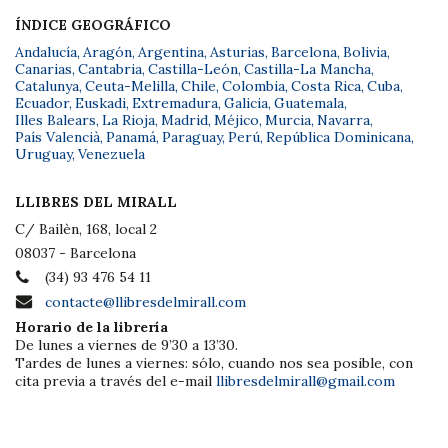
ÍNDICE GEOGRÁFICO
Andalucía
,
Aragón
,
Argentina
,
Asturias
,
Barcelona
,
Bolivia
,
Canarias
,
Cantabria
,
Castilla-León
,
Castilla-La Mancha
,
Catalunya
,
Ceuta-Melilla
,
Chile
,
Colombia
,
Costa Rica
,
Cuba
,
Ecuador
,
Euskadi
,
Extremadura
,
Galicia
,
Guatemala
,
Illes Balears
,
La Rioja
,
Madrid
,
Méjico
,
Murcia
,
Navarra
,
País Valencià
,
Panamá
,
Paraguay
,
Perú
,
República Dominicana
,
Uruguay
,
Venezuela
LLIBRES DEL MIRALL
C/ Bailèn, 168, local 2
08037 - Barcelona
(34) 93 476 54 11
contacte@llibresdelmirall.com
Horario de la librería
De lunes a viernes de 9’30 a 13’30.
Tardes de lunes a viernes: sólo, cuando nos sea posible, con
cita previa a través del e-mail
llibresdelmirall@gmail.com