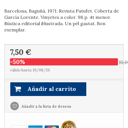
Barcelona, Baguñà, 1971. Revista Patufet. Coberta de
García Lorente. Vinyetes a color. 98 p. 4t menor.
Rústica editorial il·lustrada. Un pèl gastat. Bon
exemplar.
7,50 €
-50%
15,
válido hasta: 10/08/26
Añadir al carrito
Añadir a la lista de deseos