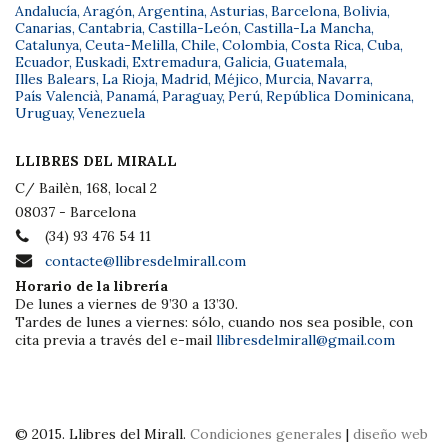
Andalucía
,
Aragón
,
Argentina
,
Asturias
,
Barcelona
,
Bolivia
,
Canarias
,
Cantabria
,
Castilla-León
,
Castilla-La Mancha
,
Catalunya
,
Ceuta-Melilla
,
Chile
,
Colombia
,
Costa Rica
,
Cuba
,
Ecuador
,
Euskadi
,
Extremadura
,
Galicia
,
Guatemala
,
Illes Balears
,
La Rioja
,
Madrid
,
Méjico
,
Murcia
,
Navarra
,
País Valencià
,
Panamá
,
Paraguay
,
Perú
,
República Dominicana
,
Uruguay
,
Venezuela
LLIBRES DEL MIRALL
C/ Bailèn, 168, local 2
08037 - Barcelona
(34) 93 476 54 11
contacte@llibresdelmirall.com
Horario de la librería
De lunes a viernes de 9’30 a 13’30.
Tardes de lunes a viernes: sólo, cuando nos sea posible, con
cita previa a través del e-mail
llibresdelmirall@gmail.com
© 2015. Llibres del Mirall.
Condiciones generales
|
diseño web