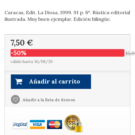
Caracas, Edit. La Diosa, 1999. 91 p. 8º. Rústica editorial
ilustrada. Muy buen ejemplar. Edición bilingüe.
7,50 €
-50%
15,
válido hasta: 16/08/26
Añadir al carrito
Añadir a la lista de deseos