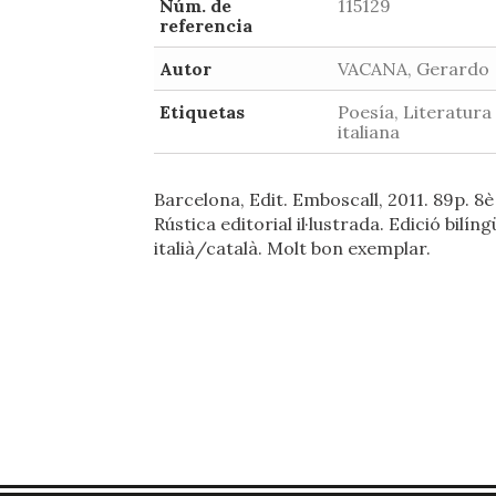
Núm. de
115129
referencia
Autor
VACANA, Gerardo
Etiquetas
Poesía, Literatura
italiana
Barcelona, Edit. Emboscall, 2011. 89p. 8è
Rústica editorial il·lustrada. Edició bilíng
italià/català. Molt bon exemplar.