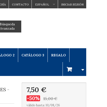
ERÍA
CONTACTO
ESPAÑOL
INICIAR SESIÓN
Búsqueda
Avanzada
ÁLOGO 2
CATÁLOGO 3
REGALO
7,50 €
ES -
-50%
15,00 €
válido hasta: 10/08/26