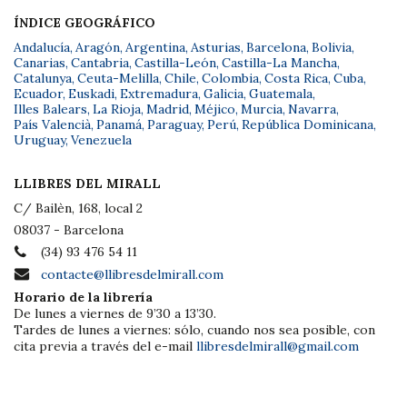
ÍNDICE GEOGRÁFICO
Andalucía
,
Aragón
,
Argentina
,
Asturias
,
Barcelona
,
Bolivia
,
Canarias
,
Cantabria
,
Castilla-León
,
Castilla-La Mancha
,
Catalunya
,
Ceuta-Melilla
,
Chile
,
Colombia
,
Costa Rica
,
Cuba
,
Ecuador
,
Euskadi
,
Extremadura
,
Galicia
,
Guatemala
,
Illes Balears
,
La Rioja
,
Madrid
,
Méjico
,
Murcia
,
Navarra
,
País Valencià
,
Panamá
,
Paraguay
,
Perú
,
República Dominicana
,
Uruguay
,
Venezuela
LLIBRES DEL MIRALL
C/ Bailèn, 168, local 2
08037 - Barcelona
(34) 93 476 54 11
contacte@llibresdelmirall.com
Horario de la librería
De lunes a viernes de 9’30 a 13’30.
Tardes de lunes a viernes: sólo, cuando nos sea posible, con
cita previa a través del e-mail
llibresdelmirall@gmail.com