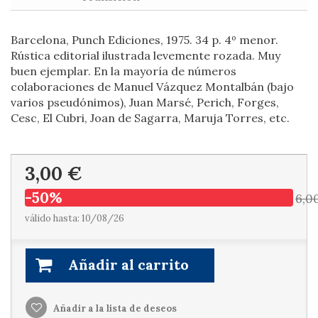
Barcelona, Punch Ediciones, 1975. 34 p. 4º menor.
Rústica editorial ilustrada levemente rozada. Muy
buen ejemplar. En la mayoría de números
colaboraciones de Manuel Vázquez Montalbán (bajo
varios pseudónimos), Juan Marsé, Perich, Forges,
Cesc, El Cubri, Joan de Sagarra, Maruja Torres, etc.
3,00 €
-50%
6,0
válido hasta: 10/08/26
Añadir al carrito
Añadir a la lista de deseos