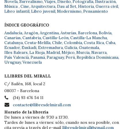
Novela
,
Surrealismo
,
Viajes
,
Diseño
,
Fotografía
,
Ilustración
,
Música
,
Cine
,
Arquitectura
,
Dau al Set
,
Historia
,
Guerra civil
,
Libro infantil
,
Libro juvenil
,
Modernismo
,
Pensamiento
ÍNDICE GEOGRÁFICO
Andalucía
,
Aragón
,
Argentina
,
Asturias
,
Barcelona
,
Bolivia
,
Canarias
,
Cantabria
,
Castilla-León
,
Castilla-La Mancha
,
Catalunya
,
Ceuta-Melilla
,
Chile
,
Colombia
,
Costa Rica
,
Cuba
,
Ecuador
,
Euskadi
,
Extremadura
,
Galicia
,
Guatemala
,
Illes Balears
,
La Rioja
,
Madrid
,
Méjico
,
Murcia
,
Navarra
,
País Valencià
,
Panamá
,
Paraguay
,
Perú
,
República Dominicana
,
Uruguay
,
Venezuela
LLIBRES DEL MIRALL
C/ Bailèn, 168, local 2
08037 - Barcelona
(34) 93 476 54 11
contacte@llibresdelmirall.com
Horario de la librería
De lunes a viernes de 9’30 a 13’30.
Tardes de lunes a viernes: sólo, cuando nos sea posible, con
cita previa a través del e-mail
llibresdelmirall@gmail.com