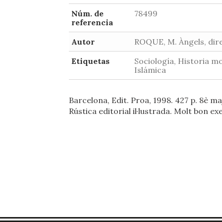
Núm. de
78499
referencia
Autor
ROQUE, M. Àngels, dir
Etiquetas
Sociología, Historia m
Islámica
Barcelona, Edit. Proa, 1998. 427 p. 8è ma
Rústica editorial il·lustrada. Molt bon ex