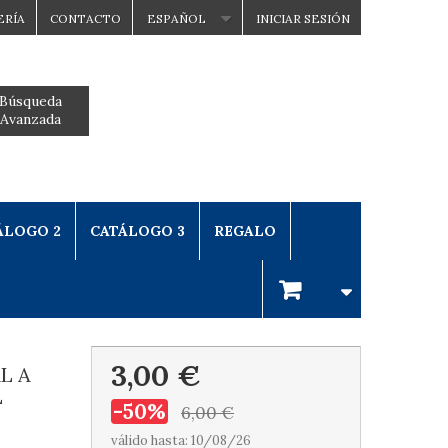
ERÍA
CONTACTO
ESPAÑOL
INICIAR SESIÓN
Búsqueda
Avanzada
ÁLOGO 2
CATÁLOGO 3
REGALO
3,00 €
L A
L
-50%
6,00 €
válido hasta: 10/08/26