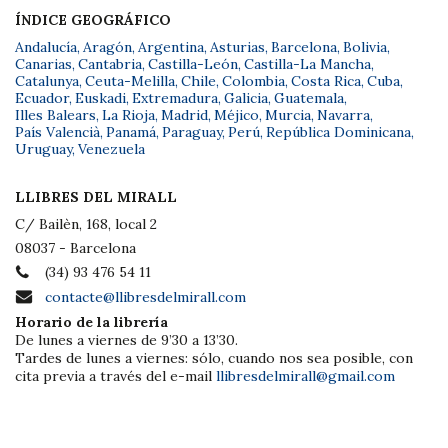
ÍNDICE GEOGRÁFICO
Andalucía
,
Aragón
,
Argentina
,
Asturias
,
Barcelona
,
Bolivia
,
Canarias
,
Cantabria
,
Castilla-León
,
Castilla-La Mancha
,
Catalunya
,
Ceuta-Melilla
,
Chile
,
Colombia
,
Costa Rica
,
Cuba
,
Ecuador
,
Euskadi
,
Extremadura
,
Galicia
,
Guatemala
,
Illes Balears
,
La Rioja
,
Madrid
,
Méjico
,
Murcia
,
Navarra
,
País Valencià
,
Panamá
,
Paraguay
,
Perú
,
República Dominicana
,
Uruguay
,
Venezuela
LLIBRES DEL MIRALL
C/ Bailèn, 168, local 2
08037 - Barcelona
(34) 93 476 54 11
contacte@llibresdelmirall.com
Horario de la librería
De lunes a viernes de 9’30 a 13’30.
Tardes de lunes a viernes: sólo, cuando nos sea posible, con
cita previa a través del e-mail
llibresdelmirall@gmail.com