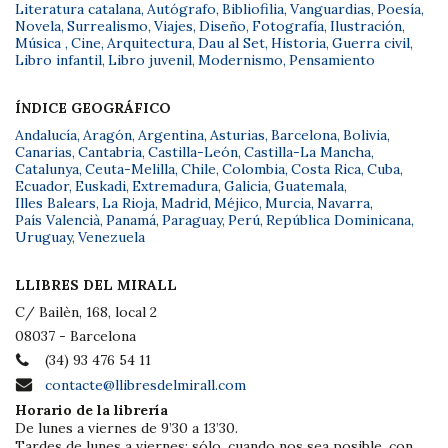
Literatura catalana
,
Autógrafo
,
Bibliofilia
,
Vanguardias
,
Poesía
,
Novela
,
Surrealismo
,
Viajes
,
Diseño
,
Fotografía
,
Ilustración
,
Música
,
Cine
,
Arquitectura
,
Dau al Set
,
Historia
,
Guerra civil
,
Libro infantil
,
Libro juvenil
,
Modernismo
,
Pensamiento
ÍNDICE GEOGRÁFICO
Andalucía
,
Aragón
,
Argentina
,
Asturias
,
Barcelona
,
Bolivia
,
Canarias
,
Cantabria
,
Castilla-León
,
Castilla-La Mancha
,
Catalunya
,
Ceuta-Melilla
,
Chile
,
Colombia
,
Costa Rica
,
Cuba
,
Ecuador
,
Euskadi
,
Extremadura
,
Galicia
,
Guatemala
,
Illes Balears
,
La Rioja
,
Madrid
,
Méjico
,
Murcia
,
Navarra
,
País Valencià
,
Panamá
,
Paraguay
,
Perú
,
República Dominicana
,
Uruguay
,
Venezuela
LLIBRES DEL MIRALL
C/ Bailèn, 168, local 2
08037 - Barcelona
(34) 93 476 54 11
contacte@llibresdelmirall.com
Horario de la librería
De lunes a viernes de 9’30 a 13’30.
Tardes de lunes a viernes: sólo, cuando nos sea posible, con