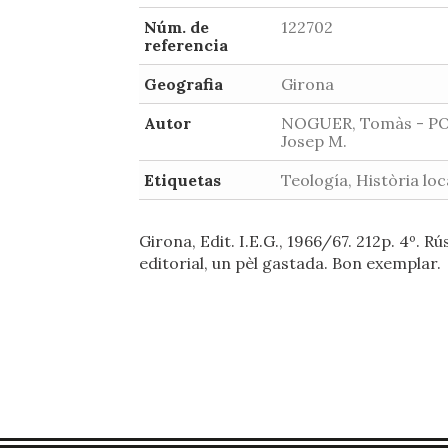
Núm. de
122702
referencia
Geografia
Girona
Autor
NOGUER, Tomàs - P
Josep M.
Etiquetas
Teología, Història loc
Girona, Edit. I.E.G., 1966/67. 212p. 4º. Rú
editorial, un pèl gastada. Bon exemplar.