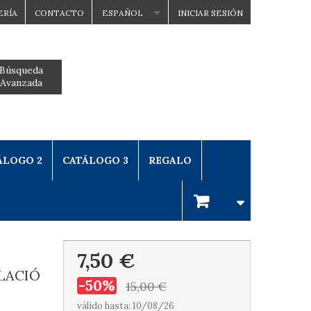
ERÍA
CONTACTO
ESPAÑOL
INICIAR SESIÓN
Búsqueda
Avanzada
ÁLOGO 2
CATÁLOGO 3
REGALO
7,50 €
LACIÓ
-50%
15,00 €
válido hasta: 10/08/26