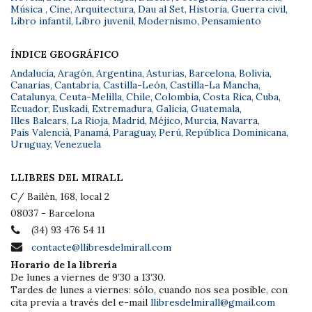
Música
,
Cine
,
Arquitectura
,
Dau al Set
,
Historia
,
Guerra civil
,
Libro infantil
,
Libro juvenil
,
Modernismo
,
Pensamiento
ÍNDICE GEOGRÁFICO
Andalucía
,
Aragón
,
Argentina
,
Asturias
,
Barcelona
,
Bolivia
,
Canarias
,
Cantabria
,
Castilla-León
,
Castilla-La Mancha
,
Catalunya
,
Ceuta-Melilla
,
Chile
,
Colombia
,
Costa Rica
,
Cuba
,
Ecuador
,
Euskadi
,
Extremadura
,
Galicia
,
Guatemala
,
Illes Balears
,
La Rioja
,
Madrid
,
Méjico
,
Murcia
,
Navarra
,
País Valencià
,
Panamá
,
Paraguay
,
Perú
,
República Dominicana
,
Uruguay
,
Venezuela
LLIBRES DEL MIRALL
C/ Bailèn, 168, local 2
08037 - Barcelona
(34) 93 476 54 11
contacte@llibresdelmirall.com
Horario de la librería
De lunes a viernes de 9’30 a 13’30.
Tardes de lunes a viernes: sólo, cuando nos sea posible, con
cita previa a través del e-mail
llibresdelmirall@gmail.com