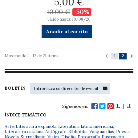
5,00 €
10,00 €
-50%
válido hasta: 10/08/26
Añadir al carrito
Mostrando 1 - 12 de 21 items
1
2
BOLETÍN
Síguenos en:
ÍNDICE TEMÁTICO
Arte
,
Literatura española
,
Literatura latinoamericana
,
Literatura catalana
,
Autógrafo
,
Bibliofilia
,
Vanguardias
,
Poesía
,
Novela
,
Surrealismo
,
Viajes
,
Diseño
,
Fotografía
,
Ilustración
,