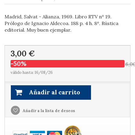
Madrid, Salvat - Alianza, 1969. Libro RTV nº 19.
Prólogo de Ignacio Aldecoa. 188 p. 4 h. 8º. Rústica
editorial. Muy buen ejemplar.
3,00 €
-50%
6,0
válido hasta: 16/08/26
Añadir al carrito
Añadir a la lista de deseos