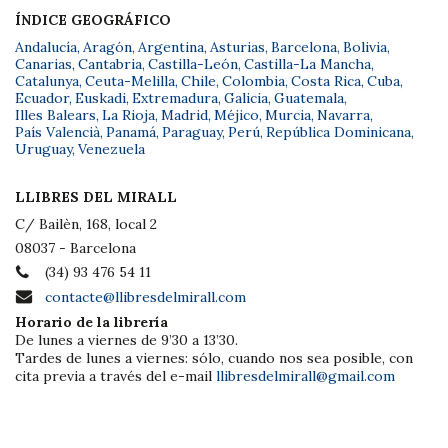
ÍNDICE GEOGRÁFICO
Andalucía
,
Aragón
,
Argentina
,
Asturias
,
Barcelona
,
Bolivia
,
Canarias
,
Cantabria
,
Castilla-León
,
Castilla-La Mancha
,
Catalunya
,
Ceuta-Melilla
,
Chile
,
Colombia
,
Costa Rica
,
Cuba
,
Ecuador
,
Euskadi
,
Extremadura
,
Galicia
,
Guatemala
,
Illes Balears
,
La Rioja
,
Madrid
,
Méjico
,
Murcia
,
Navarra
,
País Valencià
,
Panamá
,
Paraguay
,
Perú
,
República Dominicana
,
Uruguay
,
Venezuela
LLIBRES DEL MIRALL
C/ Bailèn, 168, local 2
08037 - Barcelona
(34) 93 476 54 11
contacte@llibresdelmirall.com
Horario de la librería
De lunes a viernes de 9’30 a 13’30.
Tardes de lunes a viernes: sólo, cuando nos sea posible, con
cita previa a través del e-mail
llibresdelmirall@gmail.com